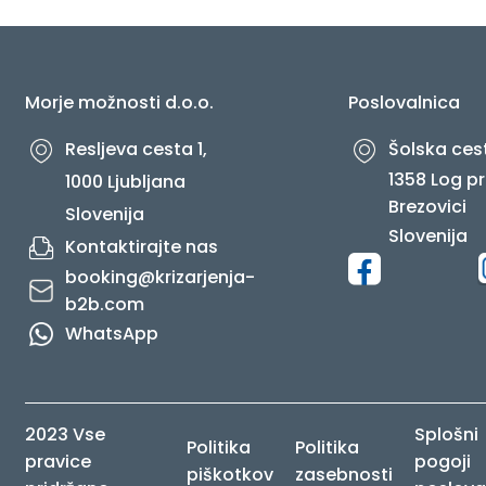
O NAS
Morje možnosti d.o.o.
Poslovalnica
Resljeva cesta 1,
Šolska cest
1358 Log pr
1000 Ljubljana
Brezovici
Slovenija
Slovenija
Kontaktirajte nas
booking@krizarjenja-
b2b.com
WhatsApp
2023 Vse
Splošni
Politika
Politika
pravice
pogoji
piškotkov
zasebnosti