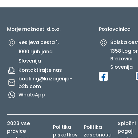
O NAS
Morje možnosti d.o.o.
Poslovalnica
Resljeva cesta 1,
Šolska cest
1358 Log pr
1000 Ljubljana
Brezovici
Slovenija
Slovenija
Kontaktirajte nas
booking@krizarjenja-
b2b.com
WhatsApp
2023 Vse
Splošni
Politika
Politika
pravice
pogoji
piškotkov
zasebnosti