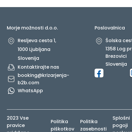
O NAS
Morje možnosti d.o.o.
Poslovalnica
Resljeva cesta 1,
Šolska cest
1358 Log pr
1000 Ljubljana
Brezovici
Slovenija
Slovenija
Kontaktirajte nas
booking@krizarjenja-
b2b.com
WhatsApp
2023 Vse
Splošni
Politika
Politika
pravice
pogoji
piškotkov
zasebnosti