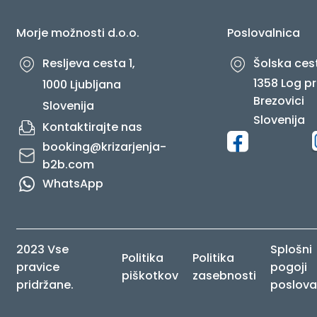
Morje možnosti d.o.o.
Poslovalnica
Resljeva cesta 1,
Šolska cest
1358 Log pr
1000 Ljubljana
Brezovici
Slovenija
Slovenija
Kontaktirajte nas
booking@krizarjenja-
b2b.com
WhatsApp
2023 Vse
Splošni
Politika
Politika
pravice
pogoji
piškotkov
zasebnosti
pridržane.
poslova