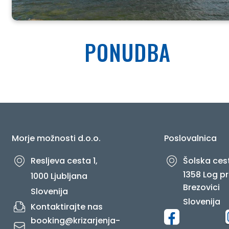
PONUDBA
Morje možnosti d.o.o.
Poslovalnica
Resljeva cesta 1,
Šolska cest
1358 Log pr
1000 Ljubljana
Brezovici
Slovenija
Slovenija
Kontaktirajte nas
booking@krizarjenja-