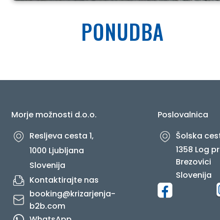
PONUDBA
Morje možnosti d.o.o.
Poslovalnica
Resljeva cesta 1,
Šolska cest
1358 Log pr
1000 Ljubljana
Brezovici
Slovenija
Slovenija
Kontaktirajte nas
booking@krizarjenja-
b2b.com
WhatsApp