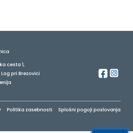
nica
ka cesta 1,
 Log pri Brezovici
enija
v
Politika zasebnosti
Splošni pogoji poslovanja