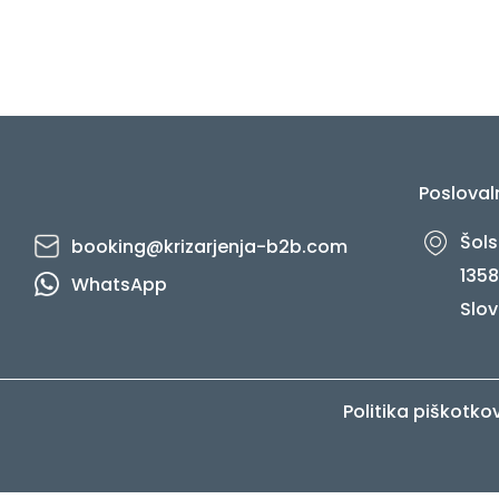
Posloval
Šols
booking@krizarjenja-b2b.com
1358
WhatsApp
Slov
Politika piškotko