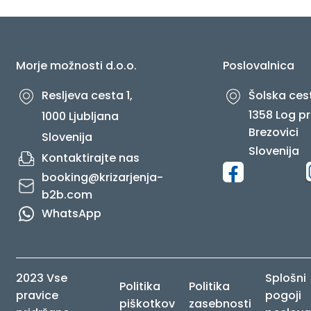
O NAS
Morje možnosti d.o.o.
Poslovalnica
Resljeva cesta 1,
Šolska cest
1358 Log pr
1000 Ljubljana
Brezovici
Slovenija
Slovenija
Kontaktirajte nas
booking@krizarjenja-
b2b.com
WhatsApp
2023 Vse
Splošni
Politika
Politika
pravice
pogoji
piškotkov
zasebnosti