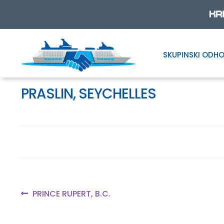
SKUPINSKI ODHO
Skip
Skip
to
to
navigation
content
PRASLIN, SEYCHELLES
Navigacija
Previous
PRINCE RUPERT, B.C.
post:
prispevka