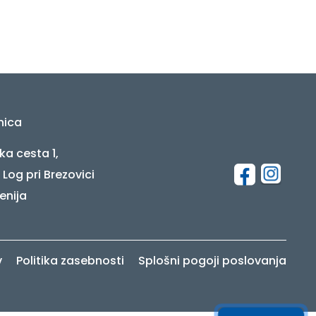
nica
ka cesta 1,
 Log pri Brezovici
enija
v
Politika zasebnosti
Splošni pogoji poslovanja