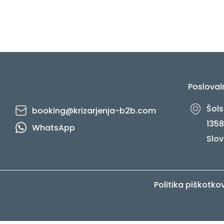
Posloval
Šols
booking@krizarjenja-b2b.com
1358
WhatsApp
Slov
Politika piškotko