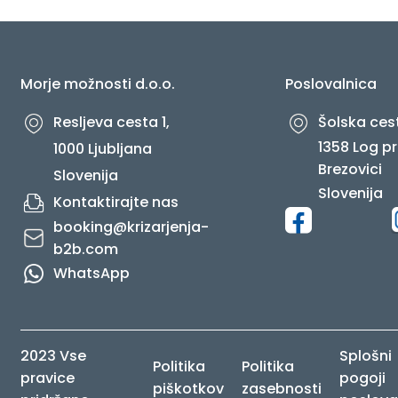
O NAS
Morje možnosti d.o.o.
Poslovalnica
Resljeva cesta 1,
Šolska cest
1358 Log pr
1000 Ljubljana
Brezovici
Slovenija
Slovenija
Kontaktirajte nas
booking@krizarjenja-
b2b.com
WhatsApp
2023 Vse
Splošni
Politika
Politika
pravice
pogoji
piškotkov
zasebnosti