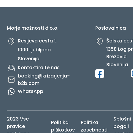
O NAS
Morje možnosti d.o.o.
Poslovalnica
Resljeva cesta 1,
Šolska cest
1358 Log pr
1000 Ljubljana
Brezovici
Slovenija
Slovenija
Kontaktirajte nas
booking@krizarjenja-
b2b.com
WhatsApp
2023 Vse
Splošni
Politika
Politika
pravice
pogoji
piškotkov
zasebnosti