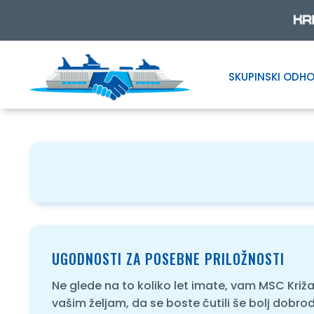
SKUPINSKI ODHO
Skip
Skip
to
to
navigation
content
UGODNOSTI ZA POSEBNE PRILOŽNOSTI
Ne glede na to koliko let imate, vam MSC Križ
vašim željam, da se boste čutili še bolj dobrod