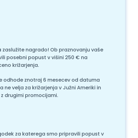
na zaslužite nagrado! Ob praznovanju vaše
ili posebni popust v višini 250 € na
eno križarjenja.
se odhode znotraj 6 mesecev od datuma
ne velja za križarjenja v Južni Ameriki in
 z drugimi promocijami.
godek za katerega smo pripravili popust v