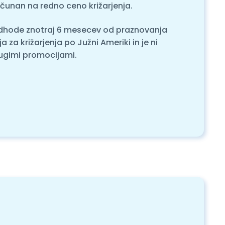
čunan na redno ceno križarjenja.
odhode znotraj 6 mesecev od praznovanja
a za križarjenja po Južni Ameriki in je ni
ugimi promocijami.