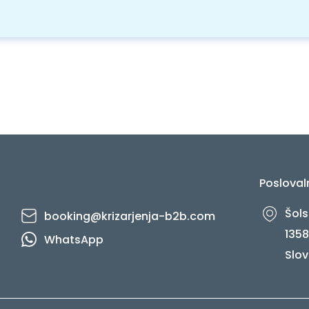
Posloval
Šols
booking@krizarjenja-b2b.com
1358
WhatsApp
Slov