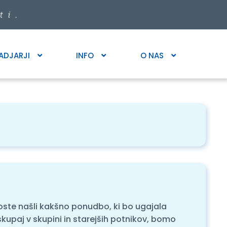
ADJARJI
INFO
O NAS
boste našli kakšno ponudbo, ki bo ugajala
skupaj v skupini in starejših potnikov, bomo