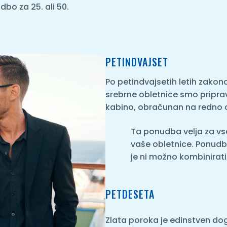
bo za 25. ali 50.
PETINDVAJSET
Po petindvajsetih letih zako
srebrne obletnice smo priprav
kabino, obračunan na redno c
Ta ponudba velja za v
vaše obletnice. Ponudba 
je ni možno kombinirati
PETDESETA
Zlata poroka je edinstven do