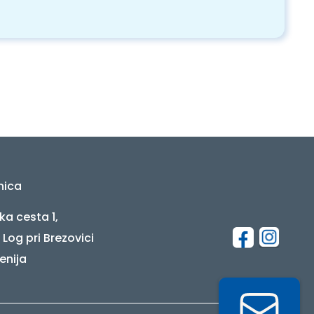
nica
ka cesta 1,
 Log pri Brezovici
enija