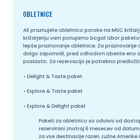
OBLETNICE
Ali praznujete obletnico poroke na MSC križa
križarjenju vam ponujamo bogat izbor paketov, k
lepše praznovanje obletnice. Za praznovanje ob
dolgo zapomnili, pred odhodom izberite eno 
poslastic. Za rezervacijo je potrebno predložiti
• Delight & Taste paket
• Explore & Taste paket
• Explore & Delight paket
Paketi za obletnico so odvisni od dostop
rezervirani znotraj 6 mesecev od datuma
za vse destinacije razen Južne Amerike i