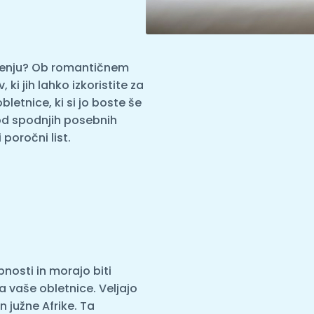
rjenju? Ob romantičnem
i jih lahko izkoristite za
letnice, ki si jo boste še
od spodnjih posebnih
 poročni list.
nosti in morajo biti
 vaše obletnice. Veljajo
n južne Afrike. Ta