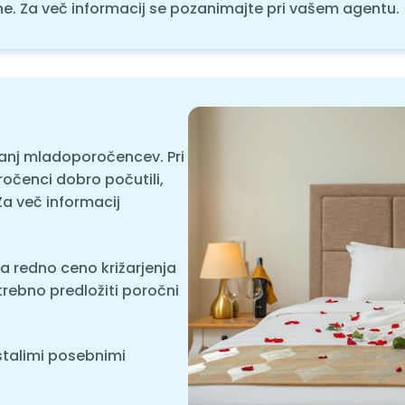
ne. Za več informacij se pozanimajte pri vašem agentu.
vanj mladoporočencev. Pri
ročenci dobro počutili,
Za več informacij
a redno ceno križarjenja
otrebno predložiti poročni
stalimi posebnimi