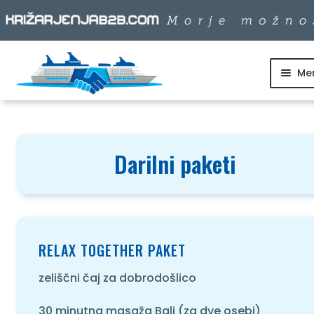
Me
Skip
Skip
to
to
SKUPINSKI ODHODI
navigation
content
DNEVNI IZLETI
Darilni paketi
DESTINACIJE
LADJARJI
RELAX TOGETHER PAKET
zeliščni čaj za dobrodošlico
INFO
30 minutna masaža Bali (za dve osebi)