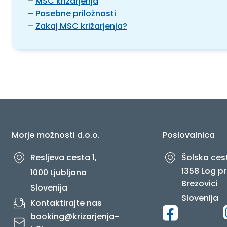
–
MSC križarjenja
–
Posebne priložnosti
–
Zakaj MSC križarjenja?
Morje možnosti d.o.o.
Poslovalnica
Resljeva cesta 1,
Šolska cest
1358 Log pr
1000 Ljubljana
Brezovici
Slovenija
Slovenija
Kontaktirajte nas
booking@krizarjenja-