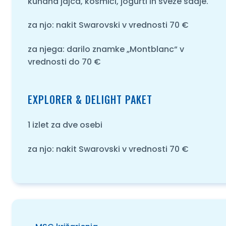
kuhana jajca, kosmiči, jogurti in sveže sadje.
za njo: nakit Swarovski v vrednosti 70 €
za njega: darilo znamke „Montblanc“ v
vrednosti do 70 €
EXPLORER & DELIGHT PAKET
1 izlet za dve osebi
za njo: nakit Swarovski v vrednosti 70 €