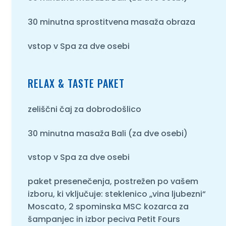
30 minutna sprostitvena masaža obraza
O NAS
vstop v Spa za dve osebi
RELAX & TASTE PAKET
zeliščni čaj za dobrodošlico
30 minutna masaža Bali (za dve osebi)
vstop v Spa za dve osebi
paket presenečenja, postrežen po vašem
izboru, ki vključuje: steklenico „vina ljubezni“
Moscato, 2 spominska MSC kozarca za
šampanjec in izbor peciva Petit Fours