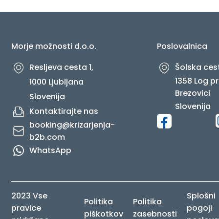
O NAS
Morje možnosti d.o.o.
Poslovalnica
Resljeva cesta 1,
Šolska cest
1358 Log pr
1000 Ljubljana
Brezovici
Slovenija
Slovenija
Kontaktirajte nas
booking@krizarjenja-
b2b.com
WhatsApp
2023 Vse
Splošni
Politika
Politika
pravice
pogoji
piškotkov
zasebnosti