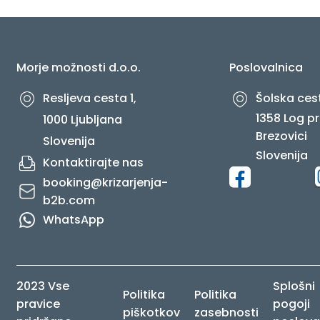
O NAS
Morje možnosti d.o.o.
Poslovalnica
Resljeva cesta 1,
Šolska cest
1358 Log pr
1000 Ljubljana
Brezovici
Slovenija
Slovenija
Kontaktirajte nas
booking@krizarjenja-
b2b.com
WhatsApp
2023 Vse
Splošni
Politika
Politika
pravice
pogoji
piškotkov
zasebnosti