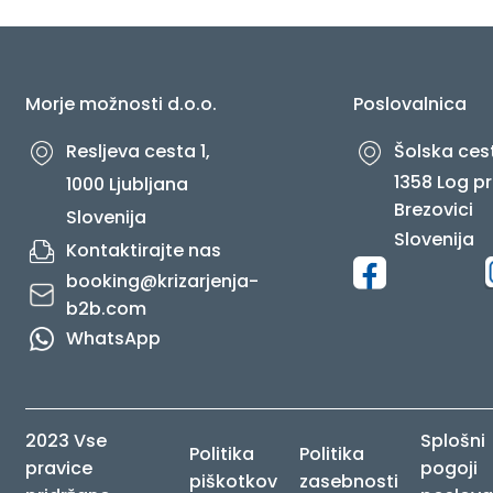
O NAS
Morje možnosti d.o.o.
Poslovalnica
Resljeva cesta 1,
Šolska cest
1358 Log pr
1000 Ljubljana
Brezovici
Slovenija
Slovenija
Kontaktirajte nas
booking@krizarjenja-
b2b.com
WhatsApp
2023 Vse
Splošni
Politika
Politika
pravice
pogoji
piškotkov
zasebnosti