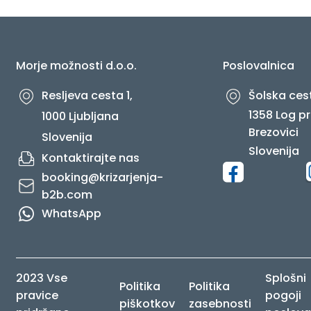
O NAS
Morje možnosti d.o.o.
Poslovalnica
Resljeva cesta 1,
Šolska cest
1358 Log pr
1000 Ljubljana
Brezovici
Slovenija
Slovenija
Kontaktirajte nas
booking@krizarjenja-
b2b.com
WhatsApp
2023 Vse
Splošni
Politika
Politika
pravice
pogoji
piškotkov
zasebnosti