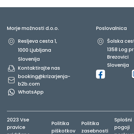
O NAS
Morje možnosti d.o.o.
Poslovalnica
Resljeva cesta 1,
Šolska cest
1358 Log pr
1000 Ljubljana
Brezovici
Slovenija
Slovenija
Kontaktirajte nas
booking@krizarjenja-
b2b.com
WhatsApp
2023 Vse
Splošni
Politika
Politika
pravice
pogoji
piškotkov
zasebnosti