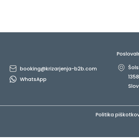
Posloval
Šols
booking@krizarjenja-b2b.com
1358
WhatsApp
Slov
Politika piškotko