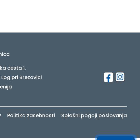
nica
ka cesta 1,
 Log pri Brezovici
enija
v
Politika zasebnosti
Splošni pogoji poslovanja