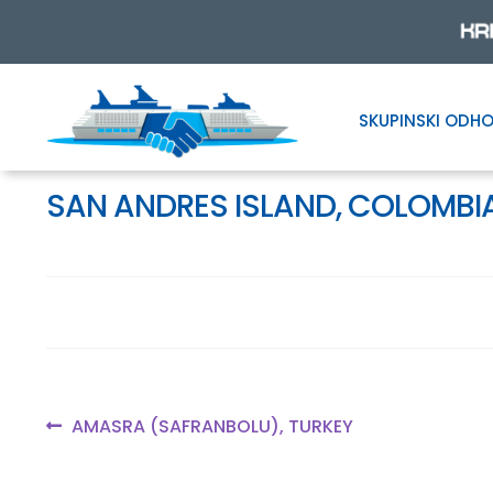
SKUPINSKI ODHO
Skip
Skip
to
to
navigation
content
SAN ANDRES ISLAND, COLOMBI
Navigacija
Previous
AMASRA (SAFRANBOLU), TURKEY
post:
prispevka