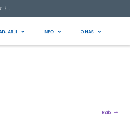
ADJARJI
INFO
O NAS
Next
Rab
post: