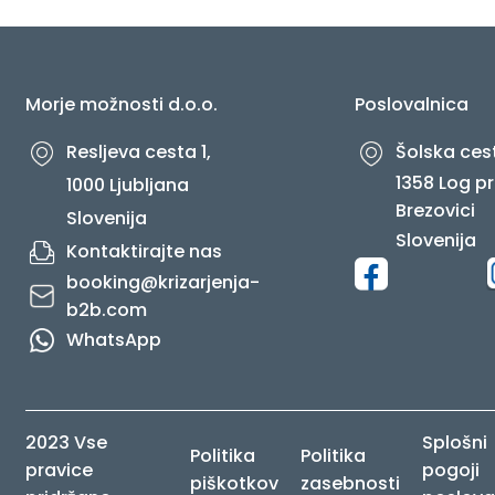
O NAS
Morje možnosti d.o.o.
Poslovalnica
Resljeva cesta 1,
Šolska cest
1358 Log pr
1000 Ljubljana
Brezovici
Slovenija
Slovenija
Kontaktirajte nas
booking@krizarjenja-
b2b.com
WhatsApp
2023 Vse
Splošni
Politika
Politika
pravice
pogoji
piškotkov
zasebnosti