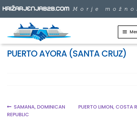
Me
Skip
Skip
to
to
SKUPINSKI ODHODI
navigation
content
PUERTO AYORA (SANTA CRUZ)
DNEVNI IZLETI
DESTINACIJE
LADJARJI
Navigacija
Previous
Next
SAMANA, DOMINICAN
PUERTO LIMON, COSTA 
post:
post:
REPUBLIC
prispevka
INFO