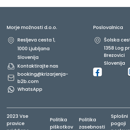
O NAS
Morje možnosti d.o.o.
Poslovalnica
Resljeva cesta 1,
Šolska cest
1358 Log pr
1000 Ljubljana
Brezovici
Slovenija
Slovenija
Kontaktirajte nas
booking@krizarjenja-
b2b.com
WhatsApp
2023 Vse
Splošni
Politika
Politika
pravice
pogoji
piškotkov
zasebnosti