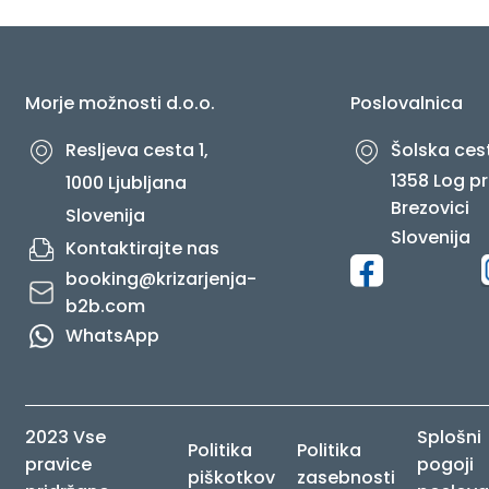
O NAS
Morje možnosti d.o.o.
Poslovalnica
Resljeva cesta 1,
Šolska cest
1358 Log pr
1000 Ljubljana
Brezovici
Slovenija
Slovenija
Kontaktirajte nas
booking@krizarjenja-
b2b.com
WhatsApp
2023 Vse
Splošni
Politika
Politika
pravice
pogoji
piškotkov
zasebnosti