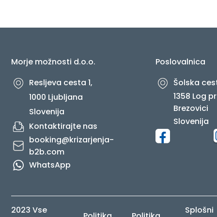
O NAS
Morje možnosti d.o.o.
Poslovalnica
Resljeva cesta 1,
Šolska cest
1358 Log pr
1000 Ljubljana
Brezovici
Slovenija
Slovenija
Kontaktirajte nas
booking@krizarjenja-
b2b.com
WhatsApp
2023 Vse
Splošni
Politika
Politika