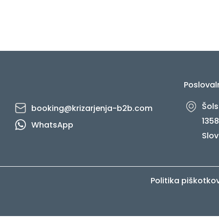
Posloval
Šols
booking@krizarjenja-b2b.com
1358
WhatsApp
Slov
Politika piškotko