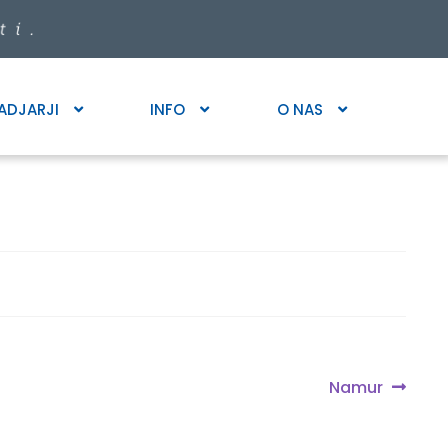
ADJARJI
INFO
O NAS
Next
Namur
post: