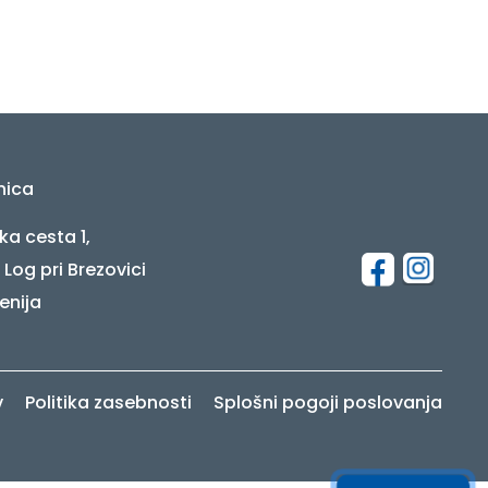
nica
ka cesta 1,
 Log pri Brezovici
enija
v
Politika zasebnosti
Splošni pogoji poslovanja