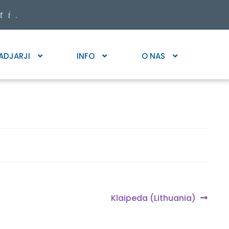
ADJARJI
INFO
O NAS
Next
Klaipeda (Lithuania)
post: