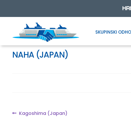
SKUPINSKI ODHO
Skip
Skip
to
to
navigation
content
NAHA (JAPAN)
Navigacija
Previous
Kagoshima (Japan)
post:
prispevka