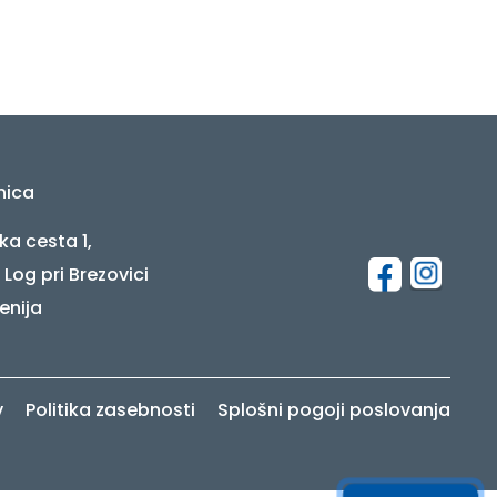
nica
ka cesta 1,
 Log pri Brezovici
enija
v
Politika zasebnosti
Splošni pogoji poslovanja