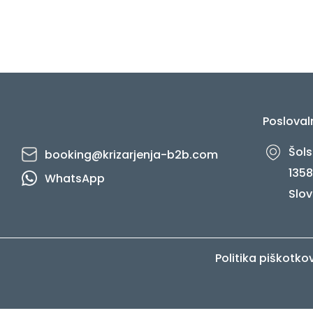
Posloval
Šols
booking@krizarjenja-b2b.com
1358
WhatsApp
Slov
Politika piškotko