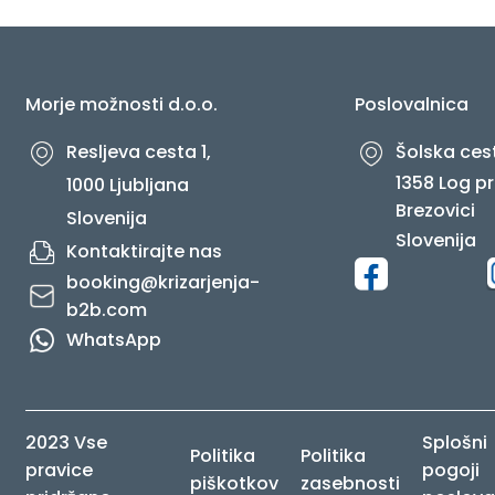
O NAS
Morje možnosti d.o.o.
Poslovalnica
Resljeva cesta 1,
Šolska cest
1358 Log pr
1000 Ljubljana
Brezovici
Slovenija
Slovenija
Kontaktirajte nas
booking@krizarjenja-
b2b.com
WhatsApp
2023 Vse
Splošni
Politika
Politika
pravice
pogoji
piškotkov
zasebnosti