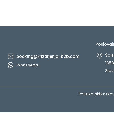
Posloval
Šols
booking@krizarjenja-b2b.com
1358
WhatsApp
Slov
Politika piškotko