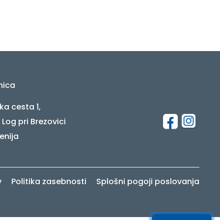
nica
ka cesta 1,
 Log pri Brezovici
enija
v
Politika zasebnosti
Splošni pogoji poslovanja