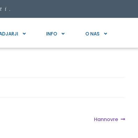
ADJARJI
INFO
O NAS
Next
Hannovre
post: