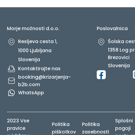
O NAS
Morje možnosti d.o.o.
Poslovalnica
Resljeva cesta 1,
Šolska cest
1358 Log pr
1000 Ljubljana
Brezovici
Slovenija
Slovenija
Kontaktirajte nas
booking@krizarjenja-
b2b.com
WhatsApp
2023 Vse
Splošni
Politika
Politika
pravice
pogoji
piškotkov
zasebnosti