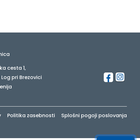
nica
ka cesta 1,
 Log pri Brezovici
enija
v
Politika zasebnosti
Splošni pogoji poslovanja