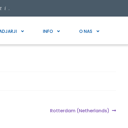
ADJARJI
INFO
O NAS
Next
Rotterdam (Netherlands)
post: