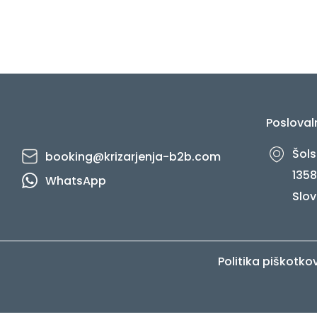
Posloval
Šols
booking@krizarjenja-b2b.com
1358
WhatsApp
Slov
Politika piškotko