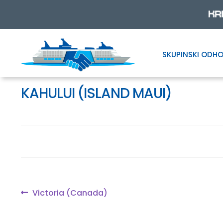
SKUPINSKI ODHO
Skip
Skip
to
to
navigation
content
KAHULUI (ISLAND MAUI)
Navigacija
Previous
Victoria (Canada)
post:
prispevka