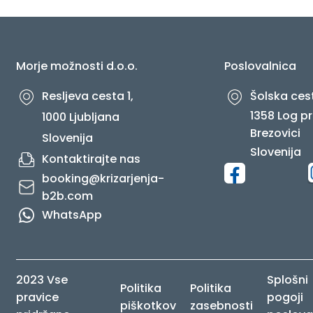
O NAS
Morje možnosti d.o.o.
Poslovalnica
Resljeva cesta 1,
Šolska cest
1358 Log pr
1000 Ljubljana
Brezovici
Slovenija
Slovenija
Kontaktirajte nas
booking@krizarjenja-
b2b.com
WhatsApp
2023 Vse
Splošni
Politika
Politika
pravice
pogoji
piškotkov
zasebnosti