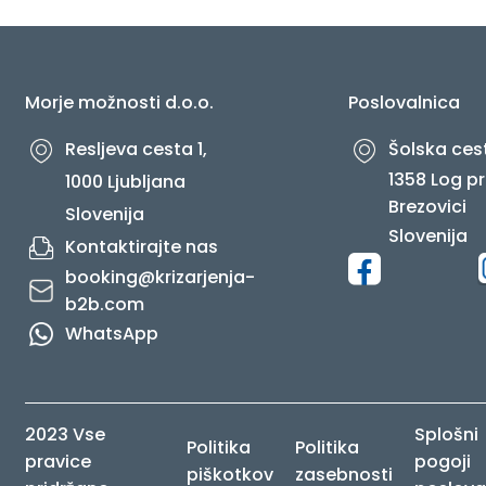
O NAS
Morje možnosti d.o.o.
Poslovalnica
Resljeva cesta 1,
Šolska cest
1358 Log pr
1000 Ljubljana
Brezovici
Slovenija
Slovenija
Kontaktirajte nas
booking@krizarjenja-
b2b.com
WhatsApp
2023 Vse
Splošni
Politika
Politika
pravice
pogoji
piškotkov
zasebnosti