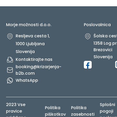
O NAS
Morje možnosti d.o.o.
Poslovalnica
Resljeva cesta 1,
Šolska cest
1358 Log pr
1000 Ljubljana
Brezovici
Slovenija
Slovenija
Kontaktirajte nas
booking@krizarjenja-
b2b.com
WhatsApp
2023 Vse
Splošni
Politika
Politika
pravice
pogoji
piškotkov
zasebnosti