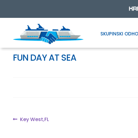
SKUPINSKI ODHO
Skip
Skip
to
to
navigation
content
FUN DAY AT SEA
Navigacija
Previous
Key West,FL
post:
prispevka