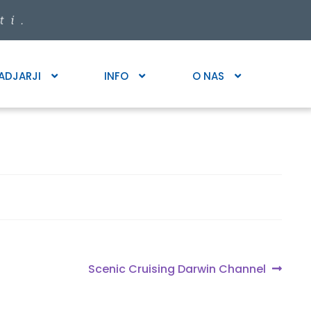
ADJARJI
INFO
O NAS
Next
Scenic Cruising Darwin Channel
post: