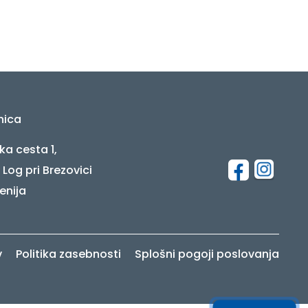
nica
ka cesta 1,
 Log pri Brezovici
enija
v
Politika zasebnosti
Splošni pogoji poslovanja