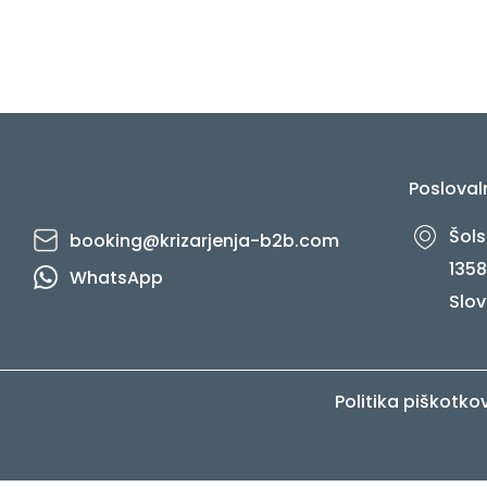
Posloval
Šols
booking@krizarjenja-b2b.com
1358
WhatsApp
Slov
Politika piškotko