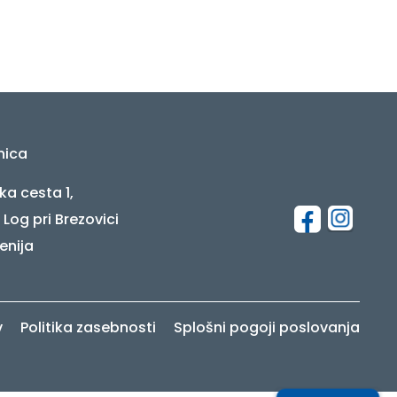
nica
ka cesta 1,
 Log pri Brezovici
enija
v
Politika zasebnosti
Splošni pogoji poslovanja