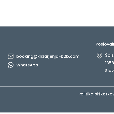
Posloval
Šols
booking@krizarjenja-b2b.com
1358
WhatsApp
Slov
Politika piškotko