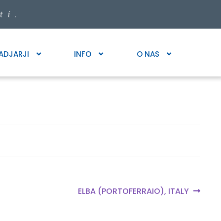
ADJARJI
INFO
O NAS
Next
ELBA (PORTOFERRAIO), ITALY
post: