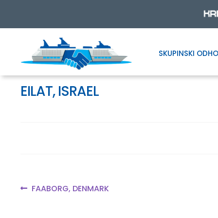
SKUPINSKI ODHO
Skip
Skip
to
to
navigation
content
EILAT, ISRAEL
Navigacija
Previous
FAABORG, DENMARK
post:
prispevka