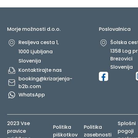
O NAS
Morje možnosti d.o.o.
Poslovalnica
Resljeva cesta 1,
Šolska cest
1358 Log pr
1000 Ljubljana
Brezovici
Slovenija
Slovenija
Kontaktirajte nas
booking@krizarjenja-
b2b.com
WhatsApp
2023 Vse
Splošni
Politika
Politika
pravice
pogoji
piškotkov
zasebnosti