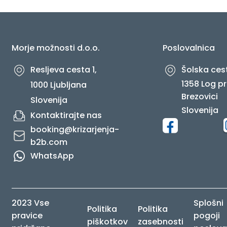
O NAS
Morje možnosti d.o.o.
Poslovalnica
Resljeva cesta 1,
Šolska cest
1358 Log pr
1000 Ljubljana
Brezovici
Slovenija
Slovenija
Kontaktirajte nas
booking@krizarjenja-
b2b.com
WhatsApp
2023 Vse
Splošni
Politika
Politika
pravice
pogoji
piškotkov
zasebnosti