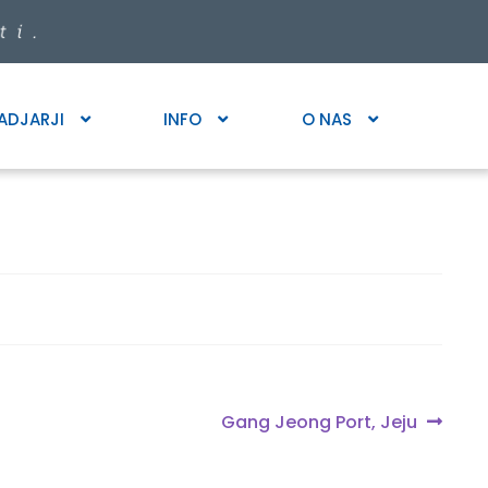
ADJARJI
INFO
O NAS
Next
Gang Jeong Port, Jeju
post: