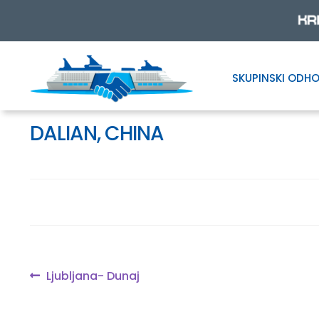
SKUPINSKI ODHO
Skip
Skip
to
to
navigation
content
DALIAN, CHINA
Navigacija
Previous
Ljubljana- Dunaj
post:
prispevka