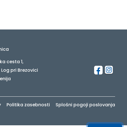
nica
ka cesta 1,
 Log pri Brezovici
enija
v
Politika zasebnosti
Splošni pogoji poslovanja