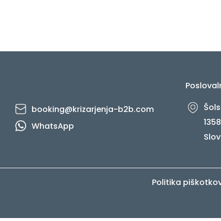
Posloval
Šols
booking@krizarjenja-b2b.com
1358
WhatsApp
Slov
Politika piškotko