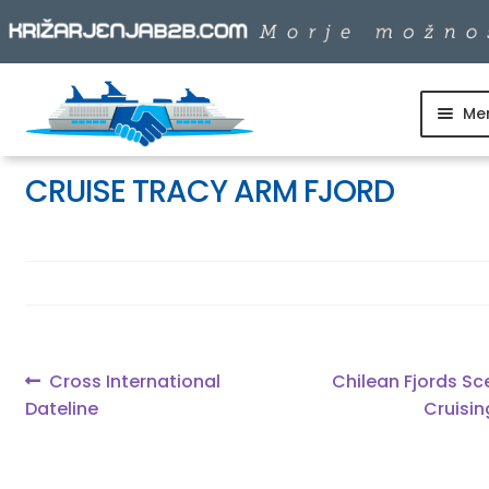
Me
Skip
Skip
to
to
SKUPINSKI ODHODI
navigation
content
CRUISE TRACY ARM FJORD
DNEVNI IZLETI
DESTINACIJE
LADJARJI
Navigacija
Previous
Next
Cross International
Chilean Fjords Sc
post:
post:
Dateline
Cruisin
prispevka
INFO