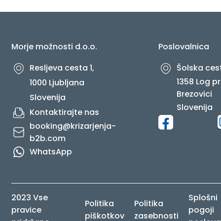
O NAS
Morje možnosti d.o.o.
Poslovalnica
Resljeva cesta 1,
Šolska cest
1358 Log pr
1000 Ljubljana
Brezovici
Slovenija
Slovenija
Kontaktirajte nas
booking@krizarjenja-
b2b.com
WhatsApp
2023 Vse
Splošni
Politika
Politika
pravice
pogoji
piškotkov
zasebnosti