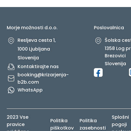
O NAS
Morje možnosti d.o.o.
Poslovalnica
Resljeva cesta 1,
Šolska cest
1358 Log pr
1000 Ljubljana
Brezovici
Slovenija
Slovenija
Kontaktirajte nas
booking@krizarjenja-
b2b.com
WhatsApp
2023 Vse
Splošni
Politika
Politika
pravice
pogoji
piškotkov
zasebnosti