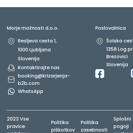
O NAS
Morje možnosti d.o.o.
Poslovalnica
Resljeva cesta 1,
Šolska cest
1358 Log pr
1000 Ljubljana
Brezovici
Slovenija
Slovenija
Kontaktirajte nas
booking@krizarjenja-
b2b.com
WhatsApp
2023 Vse
Splošni
Politika
Politika
pravice
pogoji
piškotkov
zasebnosti