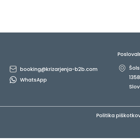
Posloval
Šols
booking@krizarjenja-b2b.com
1358
WhatsApp
Slov
Politika piškotko