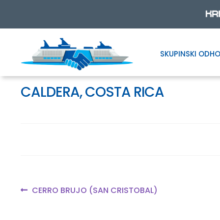
SKUPINSKI ODHO
Skip
Skip
to
to
navigation
content
CALDERA, COSTA RICA
Navigacija
Previous
CERRO BRUJO (SAN CRISTOBAL)
post:
prispevka