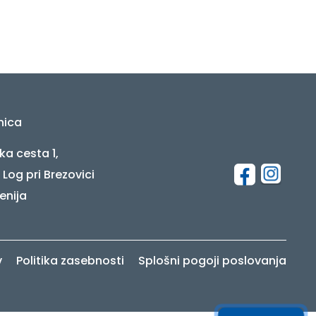
nica
ka cesta 1,
 Log pri Brezovici
enija
v
Politika zasebnosti
Splošni pogoji poslovanja