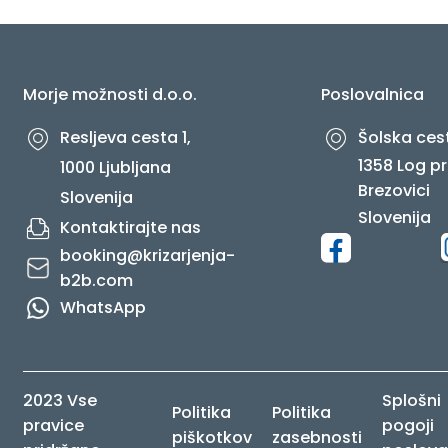
O NAS
Morje možnosti d.o.o.
Poslovalnica
Resljeva cesta 1,
Šolska cest
1358 Log pr
1000 Ljubljana
Brezovici
Slovenija
Slovenija
Kontaktirajte nas
booking@krizarjenja-
b2b.com
WhatsApp
2023 Vse
Splošni
Politika
Politika
pravice
pogoji
piškotkov
zasebnosti