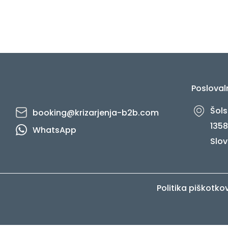
Posloval
Šols
booking@krizarjenja-b2b.com
1358
WhatsApp
Slov
Politika piškotko