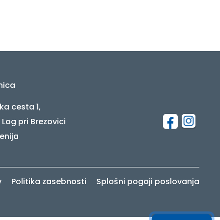
nica
ka cesta 1,
 Log pri Brezovici
enija
v
Politika zasebnosti
Splošni pogoji poslovanja