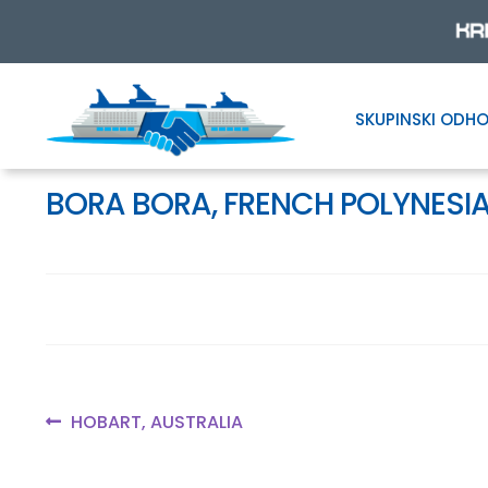
SKUPINSKI ODHO
Skip
Skip
to
to
navigation
content
BORA BORA, FRENCH POLYNESI
Navigacija
Previous
HOBART, AUSTRALIA
post:
prispevka