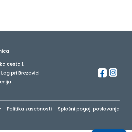
nica
ka cesta 1,
 Log pri Brezovici
enija
v
Politika zasebnosti
Splošni pogoji poslovanja