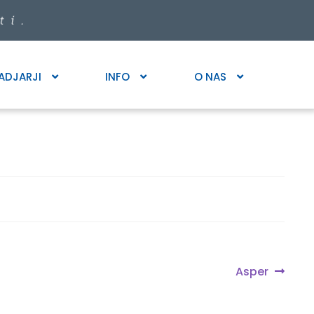
ADJARJI
INFO
O NAS
Next
Asper
post: