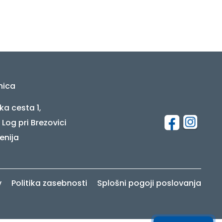
nica
ka cesta 1,
 Log pri Brezovici
enija
v
Politika zasebnosti
Splošni pogoji poslovanja