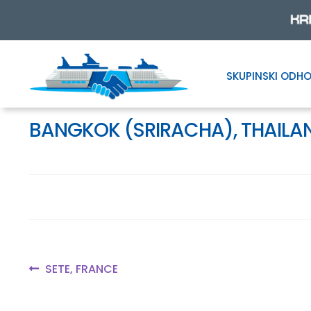
SKUPINSKI ODHO
Skip
Skip
to
to
navigation
content
BANGKOK (SRIRACHA), THAILA
Navigacija
Previous
SETE, FRANCE
post:
prispevka