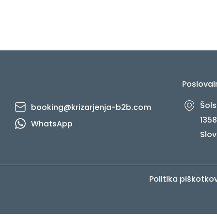
Posloval
Šols
booking@krizarjenja-b2b.com
1358
WhatsApp
Slov
Politika piškotko