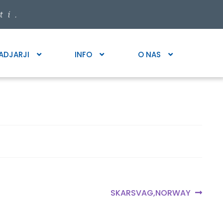
ADJARJI
INFO
O NAS
Next
SKARSVAG,NORWAY
post: