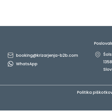
Posloval
Šols
booking@krizarjenja-b2b.com
1358
WhatsApp
Slov
Politika piškotko