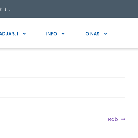
ADJARJI
INFO
O NAS
Next
Rab
post: