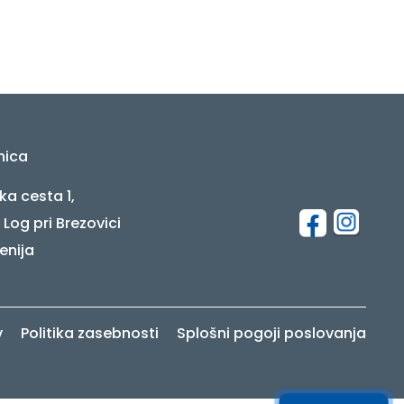
nica
ka cesta 1,
 Log pri Brezovici
enija
v
Politika zasebnosti
Splošni pogoji poslovanja