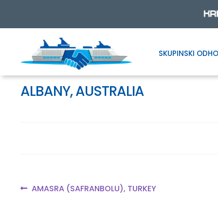
SKUPINSKI ODHO
Skip
Skip
to
to
navigation
content
ALBANY, AUSTRALIA
Navigacija
Previous
AMASRA (SAFRANBOLU), TURKEY
post:
prispevka