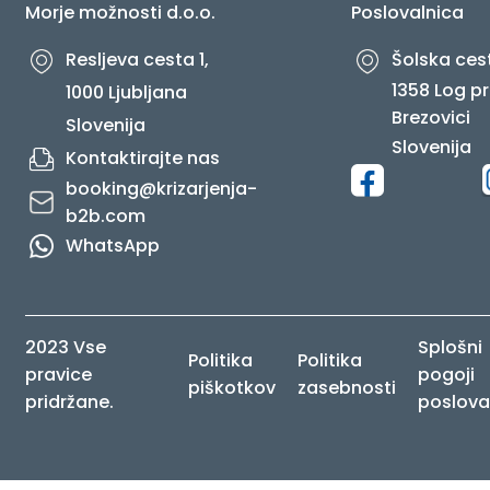
Morje možnosti d.o.o.
Poslovalnica
Resljeva cesta 1,
Šolska cest
1358 Log pr
1000 Ljubljana
Brezovici
Slovenija
Slovenija
Kontaktirajte nas
booking@krizarjenja-
b2b.com
WhatsApp
2023 Vse
Splošni
Politika
Politika
pravice
pogoji
piškotkov
zasebnosti
pridržane.
poslova