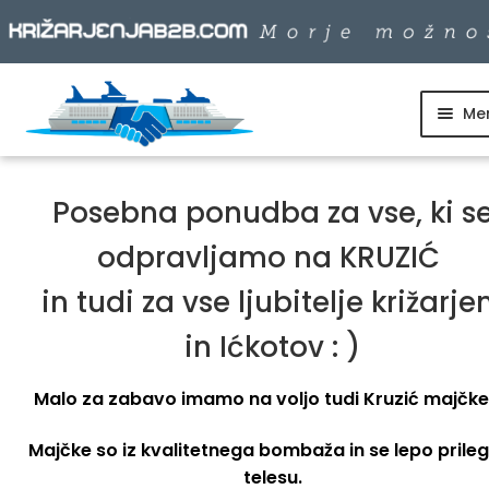
Me
Skip
Skip
to
to
SKUPINSKI ODHODI
navigation
content
Posebna ponudba za vse, ki s
DNEVNI IZLETI
odpravljamo na KRUZIĆ
DESTINACIJE
in tudi za vse ljubitelje križarje
in Ićkotov : )
LADJARJI
Malo za zabavo imamo na voljo tudi Kruzić majčke 
Majčke so iz kvalitetnega bombaža in se lepo prile
INFO
telesu.