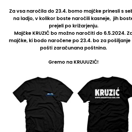
Za vsa naročila do 23.4. bomo majčke prinesli s se
O NAS
na ladjo, v kolikor boste naročili kasneje, jih bost
prejeli po križarjenju.
Majčke KRUZIĆ bo možno naročiti do 6.5.2024. Z
majčke, ki bodo naročene po 23.4. bo za pošiljanje
pošti zaračunana poštnina.
Gremo na KRUUUZIĆ!