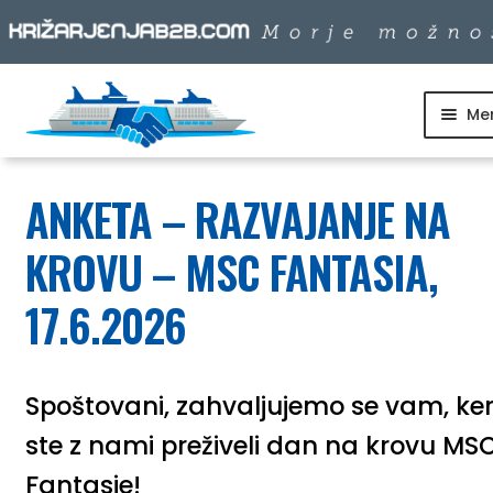
Me
Skip
Skip
to
to
SKUPINSKI ODHODI
navigation
content
ANKETA – RAZVAJANJE NA
DNEVNI IZLETI
KROVU – MSC FANTASIA,
DESTINACIJE
17.6.2026
LADJARJI
Spoštovani, zahvaljujemo se vam, ke
ste z nami preživeli dan na krovu MS
INFO
Fantasie!