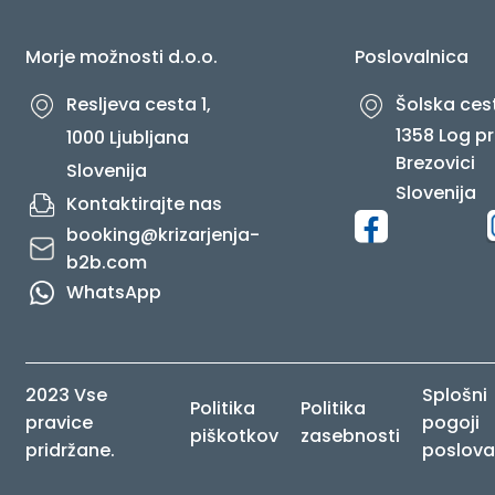
Morje možnosti d.o.o.
Poslovalnica
Resljeva cesta 1,
Šolska cest
1358 Log pr
1000 Ljubljana
Brezovici
Slovenija
Slovenija
Kontaktirajte nas
booking@krizarjenja-
b2b.com
WhatsApp
2023 Vse
Splošni
Politika
Politika
pravice
pogoji
piškotkov
zasebnosti
pridržane.
poslova