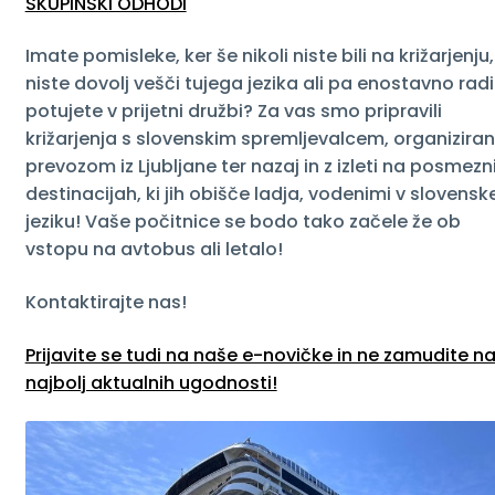
SKUPINSKI ODHODI
Imate pomisleke, ker še nikoli niste bili na križarjenju,
niste dovolj vešči tujega jezika ali pa enostavno radi
potujete v prijetni družbi? Za vas smo pripravili
križarjenja s slovenskim spremljevalcem, organizira
prevozom iz Ljubljane ter nazaj in z izleti na posmezn
destinacijah, ki jih obišče ladja, vodenimi v slovens
jeziku! Vaše počitnice se bodo tako začele že ob
vstopu na avtobus ali letalo!
Kontaktirajte nas!
Prijavite se tudi na naše e-novičke in ne zamudite na
najbolj aktualnih ugodnosti!